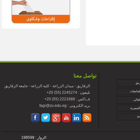
تواصل معنا
زيق
الزقازيق - ميدان الزراعة - كلية الزراعة - جامعة الزقازيق
لجامعات
+تليفون : 2245274 (55) 20
+فــاكس : 2221688 (55) 20
لعالى
fagr@zu.edu.eg : بريد الكترونى
المصرية
عة
الزوار : 198598