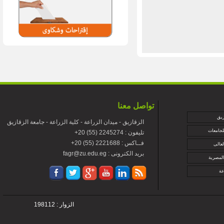
تواصل معنا
زيق
الزقازيق - ميدان الزراعة - كلية الزراعة - جامعة الزقازيق
لجامعات
+تليفون : 2245274 (55) 20
+فــاكس : 2221688 (55) 20
لعالى
fagr@zu.edu.eg : بريد الكترونى
المصرية
عة
الزوار : 198112