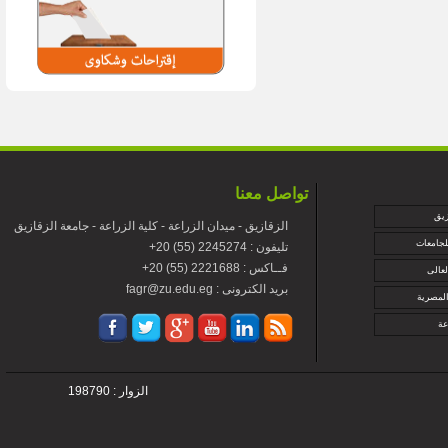
تواصل معنا
زيق
الزقازيق - ميدان الزراعة - كلية الزراعة - جامعة الزقازيق
لجامعات
+تليفون : 2245274 (55) 20
+فــاكس : 2221688 (55) 20
لعالى
fagr@zu.edu.eg : بريد الكترونى
المصرية
عة
الزوار : 198790