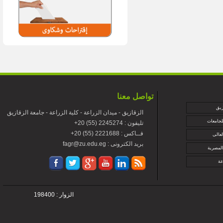
تواصل معنا
زيق
الزقازيق - ميدان الزراعة - كلية الزراعة - جامعة الزقازيق
لجامعات
+تليفون : 2245274 (55) 20
+فــاكس : 2221688 (55) 20
لعالى
fagr@zu.edu.eg : بريد الكترونى
المصرية
عة
الزوار : 198400