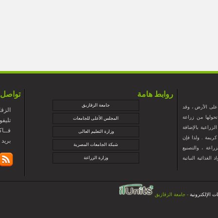
روابط هامة
تواصل 
جامعة الزقازيق
 على الأرض ، وقد
الزقا
حولها من زراعة
المجلس الأعلى للجامعات
+تليفون : 5274
لزراعية بالإضافة
+فــاكس : 88
وزارة التعليم العالى
ريمة . ولذا فإن
@zu.edu.eg
شبكة الجامعات المصرية
راعة ، والتصنيع
لغذائية النباتية
وزارة الزراعة
ت الإلكترونية
- جامعة الزقازيق