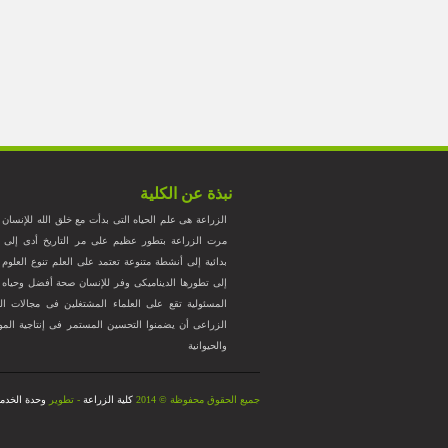
نبذة عن الكلية
الزراعة هى علم الحياه التى بدأت مع خلق الله للإنسان
مرت الزراعة بتطور عظيم على مر التاريخ أدى إلى ت
بدائية إلى أنشطة متنوعة تعتمد على العلم تنوع العلوم ا
إلى تطورها الديناميكى وفر للإنسان صحة أفضل وحياه ك
المسئولية تقع على العلماء المشتغلين فى مجالات الز
الزراعى أن يضمنوا التحسين المستمر فى إنتاجية المواد ا
والحيوانية
جميع الحقوق محفوظة © 2014
كلية الزراعة
- تطوير
وحدة الخدما