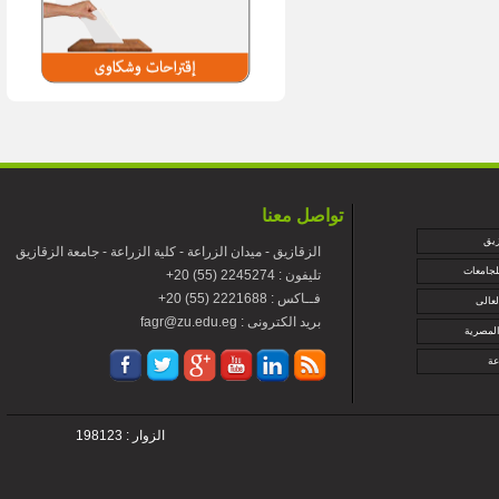
تواصل معنا
زيق
الزقازيق - ميدان الزراعة - كلية الزراعة - جامعة الزقازيق
لجامعات
+تليفون : 2245274 (55) 20
+فــاكس : 2221688 (55) 20
لعالى
fagr@zu.edu.eg : بريد الكترونى
المصرية
عة
الزوار : 198123