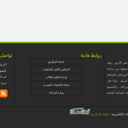
روابط هامة
تواصل 
جامعة الزقازيق
 على الأرض ، وقد
الزقا
حولها من زراعة
المجلس الأعلى للجامعات
+تليفون : 5274
لزراعية بالإضافة
+فــاكس : 88
وزارة التعليم العالى
ريمة . ولذا فإن
@zu.edu.eg
شبكة الجامعات المصرية
راعة ، والتصنيع
لغذائية النباتية
وزارة الزراعة
ت الإلكترونية
- جامعة الزقازيق