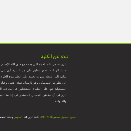
نبذة عن الكلية
الزراعة هى علم الحياه التى بدأت مع خلق الله للإنسان
مرت الزراعة بتطور عظيم على مر التاريخ أدى إلى ت
بدائية إلى أنشطة متنوعة تعتمد على العلم تنوع العلوم ا
إلى تطورها الديناميكى وفر للإنسان صحة أفضل وحياه ك
المسئولية تقع على العلماء المشتغلين فى مجالات الز
الزراعى أن يضمنوا التحسين المستمر فى إنتاجية المواد ا
والحيوانية
جميع الحقوق محفوظة © 2014
كلية الزراعة
- تطوير
وحدة الخدما