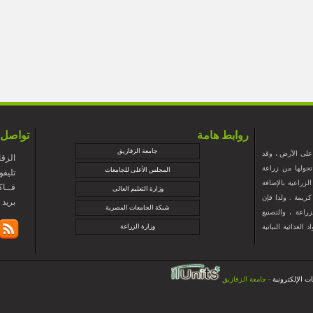
روابط هامة
تواصل 
جامعة الزقازيق
 على الأرض ، وقد
الزقا
حولها من زراعة
المجلس الأعلى للجامعات
+تليفون : 5274
لزراعية بالإضافة
+فــاكس : 88
وزارة التعليم العالى
ريمة . ولذا فإن
@zu.edu.eg
شبكة الجامعات المصرية
راعة ، والتصنيع
لغذائية النباتية
وزارة الزراعة
ت الإلكترونية
- جامعة الزقازيق