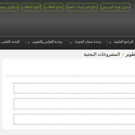
دخول هيئة التدريس
نتائج الدراسات العليا
نتائج الطلاب
اكواد الطلاب
شكاوى ومقت
البرامج العلمية
وحدة ضمان الجودة
وحدة القياس والتقويم
البحث العلمى و
طوير
المشروعات البحثية