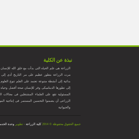
نبذة عن الكلية
الزراعة هى علم الحياه التى بدأت مع خلق الله للإنسان
مرت الزراعة بتطور عظيم على مر التاريخ أدى إلى ت
بدائية إلى أنشطة متنوعة تعتمد على العلم تنوع العلوم ا
إلى تطورها الديناميكى وفر للإنسان صحة أفضل وحياه ك
المسئولية تقع على العلماء المشتغلين فى مجالات الز
الزراعى أن يضمنوا التحسين المستمر فى إنتاجية المواد ا
والحيوانية
جميع الحقوق محفوظة © 2014
كلية الزراعة
- تطوير
وحدة الخدما