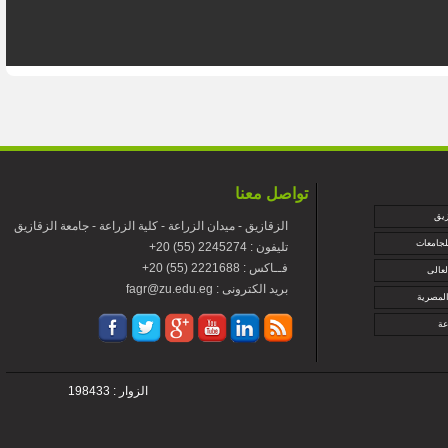
تواصل معنا
زيق
الزقازيق - ميدان الزراعة - كلية الزراعة - جامعة الزقازيق
لجامعات
+تليفون : 2245274 (55) 20
+فــاكس : 2221688 (55) 20
لعالى
fagr@zu.edu.eg : بريد الكترونى
المصرية
عة
الزوار : 198433