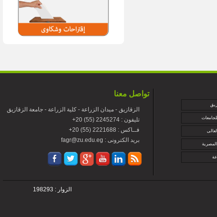
تواصل معنا
زيق
الزقازيق - ميدان الزراعة - كلية الزراعة - جامعة الزقازيق
لجامعات
+تليفون : 2245274 (55) 20
+فــاكس : 2221688 (55) 20
لعالى
fagr@zu.edu.eg : بريد الكترونى
المصرية
عة
الزوار : 198293