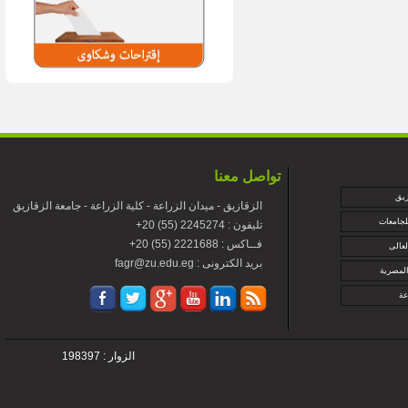
تواصل معنا
زيق
الزقازيق - ميدان الزراعة - كلية الزراعة - جامعة الزقازيق
لجامعات
+تليفون : 2245274 (55) 20
+فــاكس : 2221688 (55) 20
لعالى
fagr@zu.edu.eg : بريد الكترونى
المصرية
عة
الزوار : 198397