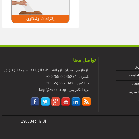
تواصل معنا
زيق
الزقازيق - ميدان الزراعة - كلية الزراعة - جامعة الزقازيق
لجامعات
+تليفون : 2245274 (55) 20
+فــاكس : 2221688 (55) 20
لعالى
fagr@zu.edu.eg : بريد الكترونى
المصرية
عة
الزوار : 198334