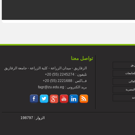
تواصل معنا
زيق
الزقازيق - ميدان الزراعة - كلية الزراعة - جامعة الزقازيق
لجامعات
+تليفون : 2245274 (55) 20
+فــاكس : 2221688 (55) 20
لعالى
fagr@zu.edu.eg : بريد الكترونى
المصرية
عة
الزوار : 198797