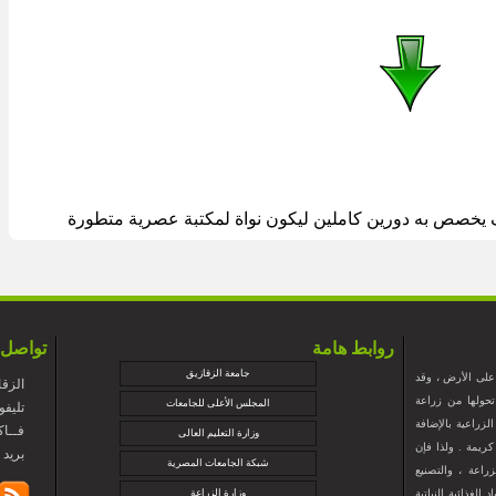
ف يخصص به دورين كاملين ليكون نواة لمكتبة عصرية متطورة
روابط هامة
تواصل 
جامعة الزقازيق
 على الأرض ، وقد
الزقا
حولها من زراعة
المجلس الأعلى للجامعات
+تليفون : 5274
لزراعية بالإضافة
+فــاكس : 88
وزارة التعليم العالى
ريمة . ولذا فإن
@zu.edu.eg
شبكة الجامعات المصرية
راعة ، والتصنيع
لغذائية النباتية
وزارة الزراعة