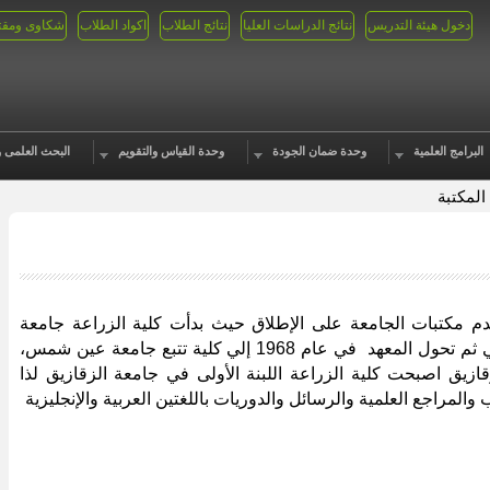
دخول هيئة التدريس
نتائج الدراسات العليا
نتائج الطلاب
اكواد الطلاب
شكاوى ومقت
البرامج العلمية
وحدة ضمان الجودة
وحدة القياس والتقويم
البحث العلمى و
المكتبة
قدم مكتبات الجامعة على الإطلاق حيث
بدأت كلية الزراعة جامعة
كمعهد زراعي عالي ثم تحول المعهد في عام 1968 إلي كلية تتبع جامعة عين شمس،
قازيق اصبحت كلية الزراعة اللبنة الأولى في جامعة الزقازيق
لذا
المراجع العلمية والرسائل والدوريات باللغتين العربية والإنجليزية