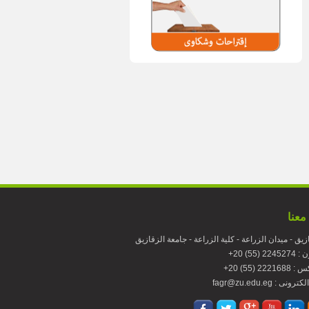
معنا
زيق - ميدان الزراعة - كلية الزراعة - جامعة الزقازيق
224 (55) 20
22216 (55) 20
fagr : بريد الكترونى