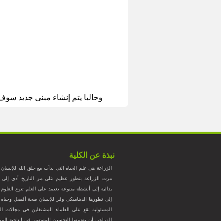
وحاليا يتم إنشاء مبنى جديد سو
نبذة عن الكلية
الزراعة هى علم الحياه التى بدأت مع خلق الله للإنسان
مرت الزراعة بتطور عظيم على مر التاريخ أدى إلى ت
بدائية إلى أنشطة متنوعة تعتمد على العلم تنوع العلوم ا
إلى تطورها الديناميكى وفر للإنسان صحة أفضل وحياه ك
المسئولية تقع على العلماء المشتغلين فى مجالات الز
الزراعى أن يضمنوا التحسين المستمر فى إنتاجية المواد ا