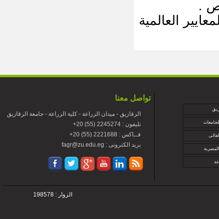
ص .
ايير العالمية
تواصل معنا
زيق
الزقازيق - ميدان الزراعة - كلية الزراعة - جامعة الزقازيق
لجامعات
+تليفون : 2245274 (55) 20
+فــاكس : 2221688 (55) 20
لعالى
fagr@zu.edu.eg : بريد الكترونى
المصرية
عة
الزوار : 198578