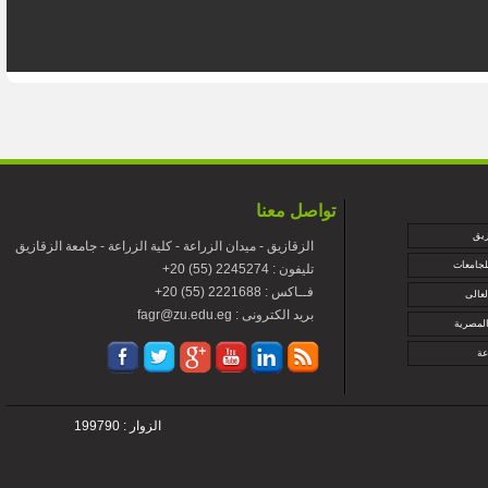
تواصل معنا
زيق
الزقازيق - ميدان الزراعة - كلية الزراعة - جامعة الزقازيق
لجامعات
+تليفون : 2245274 (55) 20
+فــاكس : 2221688 (55) 20
لعالى
fagr@zu.edu.eg : بريد الكترونى
المصرية
عة
الزوار : 199790