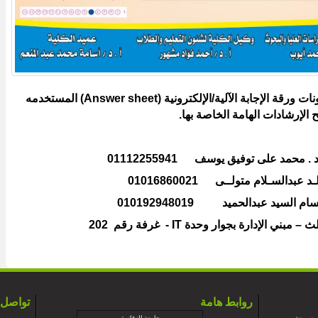
ت ورقة الإجابة الآلية/الإلكترونية (
Answer sheet
) المستخدمه
الإرشادات الهامة الخاصة بها.
فيق يوسف 01112255941
لسـلام متولــى 01016860021
د عبدالحميد 010192948019
ث – مبني الإدارة بجوار وحدة
IT
- غرفة رقم 202
روابط هامة
تواصل 