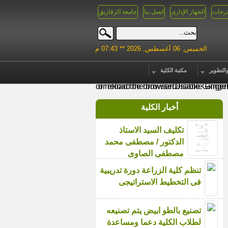
رحات
الجهاز الإدارى
اتصل بنا
جامعة الزقازيق
الخميس, 06 أغسطس, 2026 ** 07:43 م
التطوير
مكتبة الكلية
Enable Ginger
Cannot conne
or reload the browser
or reload the browser
Disable Ginger
Disable Ginge
أخبار الكلية
تكليف السيد الاستاذ
الدكتور / مصطفى محمد
مصطفى الصاوى
تنظم كلية الزراعة دورة تدريبية
فى التخطيط الاستراتيجى
تصنيع بالطو ابيض يتم تصنيعه
لطلاب الكلية دعما ومساعدة